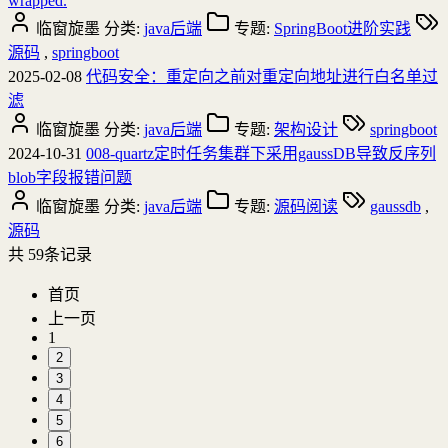
wrapped.
临窗旋墨
分类:
java后端
专题:
SpringBoot进阶实践
源码
,
springboot
2025-02-08
代码安全：重定向之前对重定向地址进行白名单过
滤
临窗旋墨
分类:
java后端
专题:
架构设计
springboot
2024-10-31
008-quartz定时任务集群下采用gaussDB导致反序列
blob字段报错问题
临窗旋墨
分类:
java后端
专题:
源码阅读
gaussdb
,
源码
共
59
条记录
首页
上一页
1
2
3
4
5
6