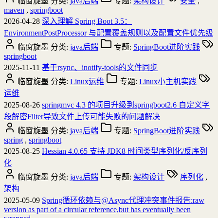
临窗旋墨
分类:
java后端
专题:
架构设计
安全
,
maven
,
springboot
2026-04-28
深入理解 Spring Boot 3.5：
EnvironmentPostProcessor 与配置覆盖规则以及配置文件优先级
临窗旋墨
分类:
java后端
专题:
SpringBoot进阶实践
springboot
2025-11-11
基于rsync、inotify-tools的文件同步
临窗旋墨
分类:
Linux运维
专题:
Linux小主机实践
运维
2025-08-26
springmvc 4.3 的项目升级到springboot2.6 自定义字
段解密Filter导致文件上传可能失败的问题解决
临窗旋墨
分类:
java后端
专题:
SpringBoot进阶实践
spring
,
springboot
2025-08-25
Hessian 4.0.65 支持 JDK8 时间类型序列化/反序列
化
临窗旋墨
分类:
java后端
专题:
架构设计
序列化
,
架构
2025-05-09
Spring循环依赖与@Async代理冲突事件报告:raw
version as part of a circular reference,but has eventually been