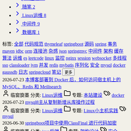
随笔
2
Linux运维
8
中间件
9
数据库
1
标签:
全部
代码规范
thymeleaf
springboot
源码
spring
事务
maven
jdbc
orm
连接池
杂感
json
springmvc
中间件
架构
缓存
算法
运维
es
leetcode
linux
监控
nginx
session
websocket
多线程
sso
classloader
jvm
并发
redis
mybatis
序列化
安全
mysql
docker
gaussdb
日志
springcloud
笔记
更多
2026-07-23
本博客部署到 Docker 后，如何访问宿主机上的
MySQL、Redis 和 Meilisearch
临窗旋墨
分类:
Linux运维
专题:
本站建设
docker
2026-07-23
mysql8主从复制新增从库操作过程
临窗旋墨
分类:
Linux运维
专题:
Linux小主机实践
mysql
2026-06-30
springboot项目中使用ClassFinal 进行代码加密